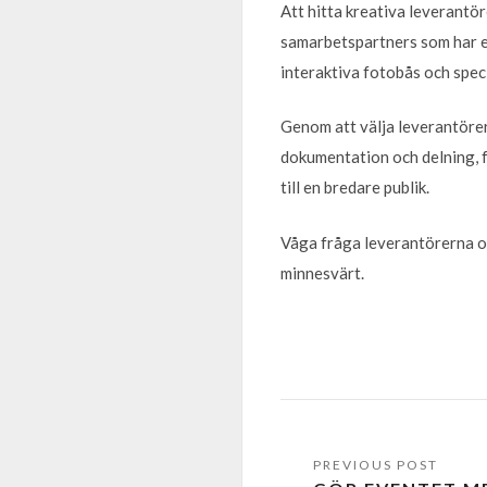
Att hitta kreativa leverantör
samarbetspartners som har en
interaktiva fotobås och speci
Genom att välja leverantörer 
dokumentation och delning, f
till en bredare publik.
Våga fråga leverantörerna om 
minnesvärt.