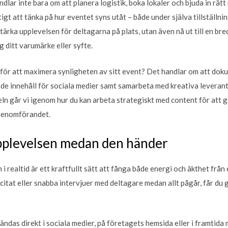
ndlar inte bara om att planera logistik, boka lokaler och bjuda in rätt
ktigt att tänka på hur eventet syns utåt – både under själva tillställn
tärka upplevelsen för deltagarna på plats, utan även nå ut till en br
 ditt varumärke eller syfte.
för att maximera synligheten av sitt event? Det handlar om att do
e innehåll för sociala medier samt samarbeta med kreativa leverant
ikeln går vi igenom hur du kan arbeta strategiskt med content för att 
 genomförandet.
plevelsen medan den händer
 realtid är ett kraftfullt sätt att fånga både energi och äkthet frå
citat eller snabba intervjuer med deltagare medan allt pågår, får du
ndas direkt i sociala medier, på företagets hemsida eller i framtida m