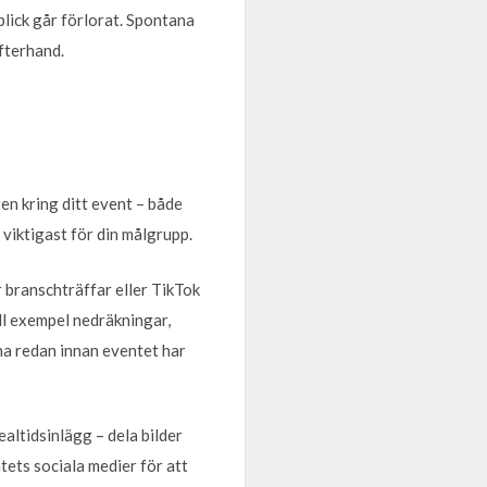
lick går förlorat. Spontana
fterhand.
ten kring ditt event – både
 viktigast för din målgrupp.
 branschträffar eller TikTok
till exempel nedräkningar,
na redan innan eventet har
ealtidsinlägg – dela bilder
tets sociala medier för att