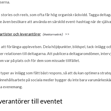
sserna.
a stories och reels, som ofta får hög organisk räckvidd. Tagga delta
be även besökare att använda en särskild event-hashtag när de själva
artister och leverantörer
>>
 att förlänga upplevelsen. Dela höjdpunkter, bildspel, tack-inlägg o
r relationen till deltagarna. Att publicera deltagaromdömen, interv
m var på plats och för dem som missade tillfället.
a typer av inlägg som fått bäst respons, så att du kan optimera strat
 innehållsarbete på sociala medier bygger du inte bara varumärkesk
na evenemang.
verantörer till eventet