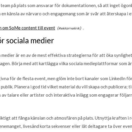
t team på plats som ansvarar för dokumentationen, så att inget ögonb
m en känsla av närvaro och engagemang som är svår att återskapa i e
n om SoMe content till event
.
ör sociala medier
a medier är en av de mest effektiva strategierna för att öka synlighe
dagen. Börja med att kartlägga vilka sociala medieplattformar som är
vna för de flesta event, men glöm inte bort kanaler som LinkedIn för
publik. Planera i god tid vilket material du vill skapa och publicera; 
 av talare eller artister och interaktiva inlägg som engagerar följar
iktigt att fånga känslan och atmosfären på plats. Utnyttja kraften i r
enemanget, livesänd korta sekvenser eller låt deltagare ta över even