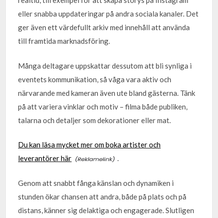
realtid, till exempel för att skapa storys på Instagram
eller snabba uppdateringar på andra sociala kanaler. Det
ger även ett värdefullt arkiv med innehåll att använda
till framtida marknadsföring.
Många deltagare uppskattar dessutom att bli synliga i
eventets kommunikation, så våga vara aktiv och
närvarande med kameran även ute bland gästerna. Tänk
på att variera vinklar och motiv – filma både publiken,
talarna och detaljer som dekorationer eller mat.
Du kan läsa mycket mer om boka artister och
leverantörer här
.
Genom att snabbt fånga känslan och dynamiken i
stunden ökar chansen att andra, både på plats och på
distans, känner sig delaktiga och engagerade. Slutligen