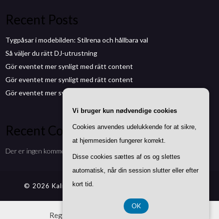
Recent Posts
Tygpåsar i modebilden: Stilrena och hållbara val
Så väljer du rätt DJ-utrustning
Gör eventet mer synligt med rätt content
Gör eventet mer synligt med rätt content
Gör eventet mer synligt med rätt content
Vi bruger kun nødvendige cookies
Recent Comments
Cookies anvendes udelukkende for at sikre,
at hjemmesiden fungerer korrekt.
Der er ingen kommentarer at vise.
Disse cookies sættes af os og slettes
automatisk, når din session slutter eller efter
kort tid.
© 2026 Kalmarmedia.se
| Theme by
SuperbThemes
OK
Registreringsnummer DK-37407739