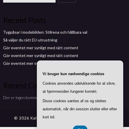
Recent Posts
Tygpåsar i modebilden: Stilrena och hållbara val
Så väljer du rätt DJ-utrustning
Gör eventet mer synligt med rätt content
Gör eventet mer synligt med rätt content
Gör eventet mer synligt med rätt content
Vi bruger kun nødvendige cookies
Recent Comments
Cookies anvendes udelukkende for at sikre,
at hjemmesiden fungerer korrekt.
Der er ingen kommentarer at vise.
Disse cookies sættes af os og slettes
automatisk, når din session slutter eller efter
kort tid.
© 2026 Kalmarmedia.se
| Theme by
SuperbThemes