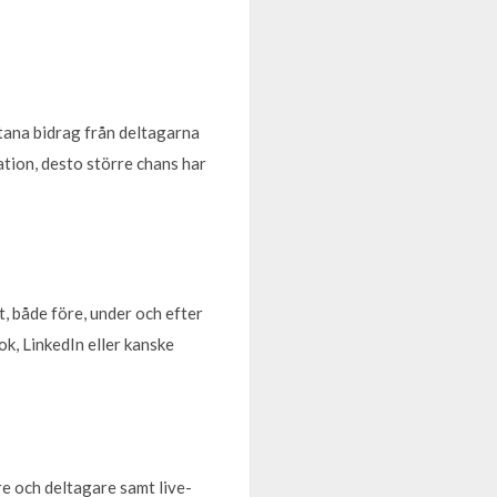
tana bidrag från deltagarna
ation, desto större chans har
t, både före, under och efter
ok, LinkedIn eller kanske
re och deltagare samt live-