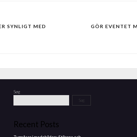
ER SYNLIGT MED
GÖR EVENTET M
Søg
Søg
Recent Posts
Tygpåsar i modebilden: Stilrena och