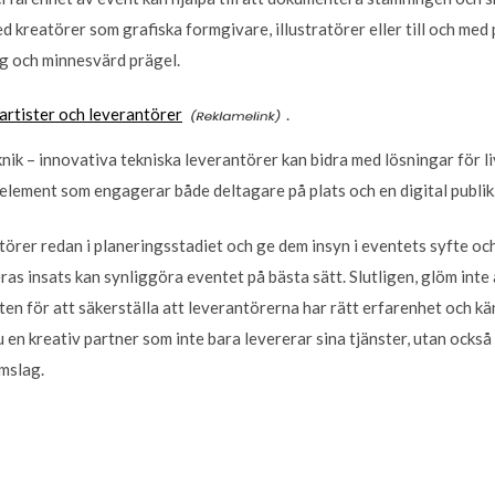
d kreatörer som grafiska formgivare, illustratörer eller till och me
ig och minnesvärd prägel.
artister och leverantörer
.
eknik – innovativa tekniska leverantörer kan bidra med lösningar för
 element som engagerar både deltagare på plats och en digital publik
örer redan i planeringsstadiet och ge dem insyn i eventets syfte o
ras insats kan synliggöra eventet på bästa sätt. Slutligen, glöm inte
en för att säkerställa att leverantörerna har rätt erfarenhet och kä
du en kreativ partner som inte bara levererar sina tjänster, utan också
mslag.