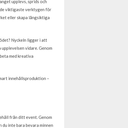
anget upplevs, sprids och
v de viktigaste verktygen för
et eller skapa långsiktiga
ödet? Nyckeln ligger i att
la upplevelsen vidare. Genom
rbeta med kreativa
smart innehållsproduktion –
håll från ditt event. Genom
an du inte bara bevara minnen