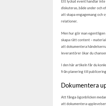
Ett lyckat event handlar int
diskuteras, både under och ef
att skapa engagemang och syn
relationer.
Men hur gör man egentligen fö
skapa rätt content – materia
att dokumentera händelserna
leverantörer ökar du chanser
I den här artikeln får du kon
från planering till publicerin
Dokumentera up
Att fånga ögonblicken medan 
att dokumentera upplevelsen i