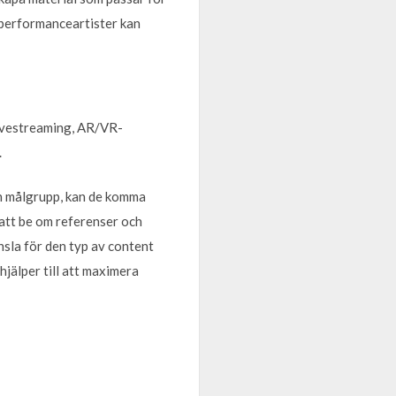
d performanceartister kan
 livestreaming, AR/VR-
.
ch målgrupp, kan de komma
 att be om referenser och
nsla för den typ av content
 hjälper till att maximera