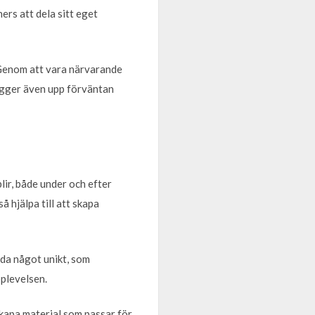
rs att dela sitt eget
. Genom att vara närvarande
ygger även upp förväntan
blir, både under och efter
å hjälpa till att skapa
uda något unikt, som
pplevelsen.
kapa material som passar för