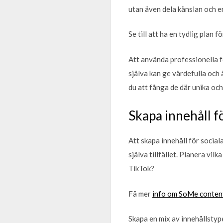
utan även dela känslan och e
Se till att ha en tydlig plan
Att använda professionella f
själva kan ge värdefulla och
du att fånga de där unika oc
Skapa innehåll f
Att skapa innehåll för social
själva tillfället. Planera vi
TikTok?
Få mer
info om SoMe content 
Skapa en mix av innehållstype