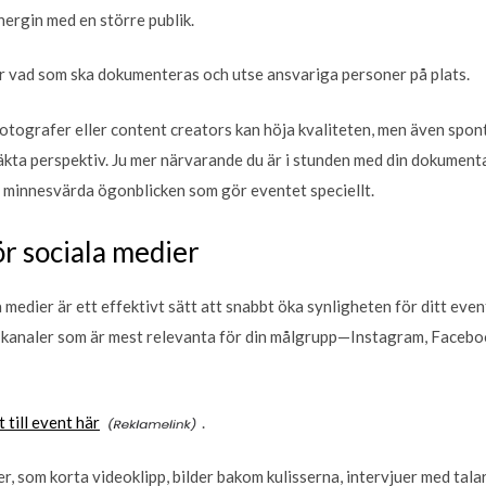
nergin med en större publik.
 för vad som ska dokumenteras och utse ansvariga personer på plats.
otografer eller content creators kan höja kvaliteten, men även spon
 äkta perspektiv. Ju mer närvarande du är i stunden med din dokument
h minnesvärda ögonblicken som gör eventet speciellt.
ör sociala medier
a medier är ett effektivt sätt att snabbt öka synligheten för ditt even
lka kanaler som är mest relevanta för din målgrupp—Instagram, Facebo
till event här
.
r, som korta videoklipp, bilder bakom kulisserna, intervjuer med tala