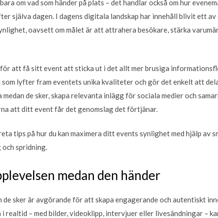
e bara om vad som händer på plats – det handlar också om hur evenem
ter själva dagen. I dagens digitala landskap har innehåll blivit ett a
lighet, oavsett om målet är att attrahera besökare, stärka varumärk
r att få sitt event att sticka ut i det allt mer brusiga informationsfl
l som lyfter fram eventets unika kvaliteter och gör det enkelt att de
 medan de sker, skapa relevanta inlägg för sociala medier och sama
na att ditt event får det genomslag det förtjänar.
kreta tips på hur du kan maximera ditt events synlighet med hjälp av 
g och spridning.
plevelsen medan den händer
de sker är avgörande för att skapa engagerande och autentiskt inne
 realtid – med bilder, videoklipp, intervjuer eller livesändningar – k