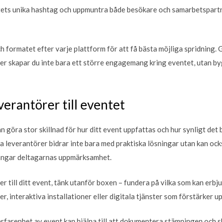
ets unika hashtag och uppmuntra både besökare och samarbetspartne
h formatet efter varje plattform för att få bästa möjliga spridning
er skapar du inte bara ett större engagemang kring eventet, utan b
verantörer till eventet
n göra stor skillnad för hur ditt event uppfattas och hur synligt det 
va leverantörer bidrar inte bara med praktiska lösningar utan kan ocks
 fångar deltagarnas uppmärksamhet.
er till ditt event, tänk utanför boxen – fundera på vilka som kan erbj
, interaktiva installationer eller digitala tjänster som förstärker u
rfarenhet av event kan hjälpa till att dokumentera stämningen och s