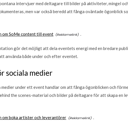
ontana intervjuer med deltagare till bilder på aktiviteter, mingel och 
dokumenteras, men var också beredd att fånga oväntade ögonblick som
n om SoMe content till event
.
ation gör det möjligt att dela eventets energi med en bredare publ
 att använda både under och efter eventet.
ör sociala medier
a medier under ett event handlar om att fånga ögonblicken och förmedl
 behind the scenes-material och bilder på deltagare för att skapa en
n om boka artister och leverantörer
.