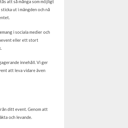
rstås att så många som möjligt
 sticka ut i mängden och nå
entet.
gemang i sociala medier och
event eller ett stort
.
gagerande innehåll. Vi ger
vent att leva vidare även
rån ditt event. Genom att
 äkta och levande.