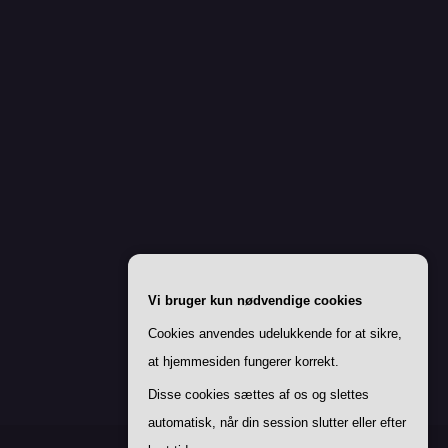
Vi bruger kun nødvendige cookies
Cookies anvendes udelukkende for at sikre,
at hjemmesiden fungerer korrekt.
Disse cookies sættes af os og slettes
automatisk, når din session slutter eller efter