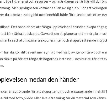
r både tid, energi och resurser – och när dagen väl är här vill du fö
ang. Men synligheten kommer sällan av sig själv. För att verkligen
er du arbeta strategiskt med innehåll, både före, under och efter ev
killnad. Det handlar om att fånga upplevelsen i stunden, skapa enga
 att förstärka budskapet. Oavsett om du planerar ett mindre bransch
 smarta sätt att maximera exponeringen och skapa bestående intryck
enom hur du gör ditt event mer synligt med hjälp av genomtänkt och en
an tänka på för att fånga deltagarnas intresse – och hur du får ditt e
em.
plevelsen medan den händer
 sker är avgörande för att skapa genuint och engagerande innehåll f
altid med foto, video eller live-streaming får du material som känns