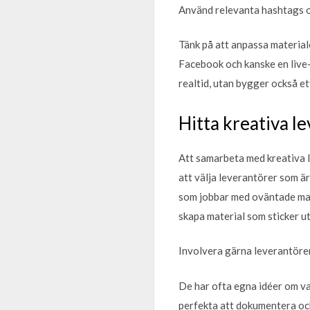
Använd relevanta hashtags o
Tänk på att anpassa materiale
Facebook och kanske en live-
realtid, utan bygger också et
Hitta kreativa le
Att samarbeta med kreativa l
att välja leverantörer som ä
som jobbar med oväntade mate
skapa material som sticker u
Involvera gärna leverantörer
De har ofta egna idéer om vad
perfekta att dokumentera och