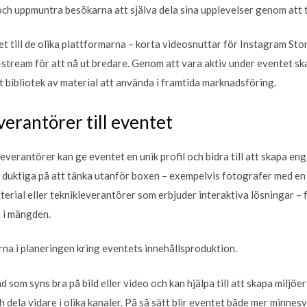
ch uppmuntra besökarna att själva dela sina upplevelser genom att 
t till de olika plattformarna – korta videosnuttar för Instagram Stor
stream för att nå ut bredare. Genom att vara aktiv under eventet ska
t bibliotek av material att använda i framtida marknadsföring.
verantörer till eventet
everantörer kan ge eventet en unik profil och bidra till att skapa 
r duktiga på att tänka utanför boxen – exempelvis fotografer med en s
rial eller teknikleverantörer som erbjuder interaktiva lösningar – få
t i mängden.
na i planeringen kring eventets innehållsproduktion.
 som syns bra på bild eller video och kan hjälpa till att skapa miljöe
 dela vidare i olika kanaler. På så sätt blir eventet både mer minnes