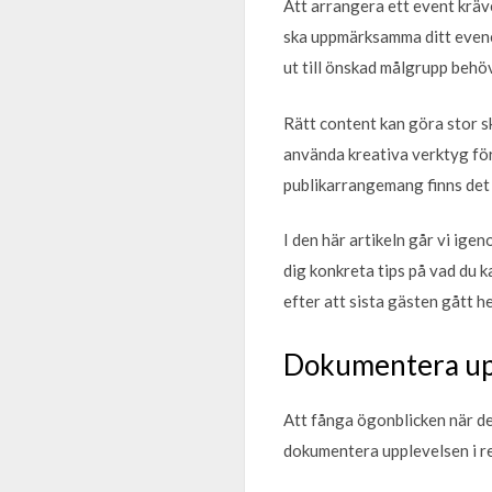
Att arrangera ett event kräve
ska uppmärksamma ditt evenem
ut till önskad målgrupp behöv
Rätt content kan göra stor s
använda kreativa verktyg för
publikarrangemang finns det
I den här artikeln går vi ig
dig konkreta tips på vad du k
efter att sista gästen gått h
Dokumentera up
Att fånga ögonblicken när de
dokumentera upplevelsen i re