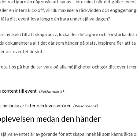
 det viktigare än någonsin att synas – inte minst när det gäller eve
eller en intern kick-off, vill du maximera räckvidden och engagemang
 låta ditt event leva längre än bara under själva dagen?
le är nyckeln till att skapa buzz, locka fler deltagare och förstärka d
u dokumentera allt det där som händer på plats, inspirera fler att ta
er att eventet är slut.
reta tips på hur du tar vara på alla möjligheter och gör ditt event me
content till event
.
n om boka artister och leverantörer
.
plevelsen medan den händer
 själva eventet är avgörande för att skapa innehåll som känns äkta