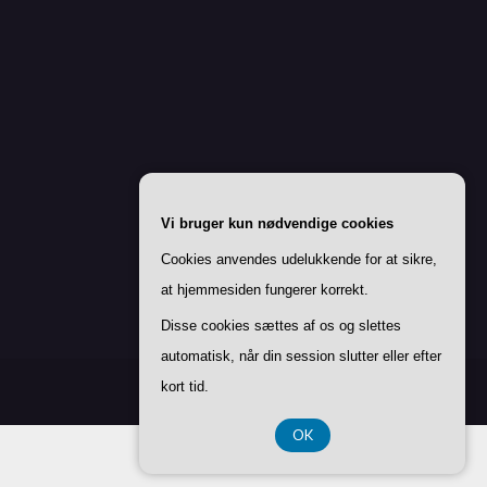
Vi bruger kun nødvendige cookies
Cookies anvendes udelukkende for at sikre,
at hjemmesiden fungerer korrekt.
Disse cookies sættes af os og slettes
automatisk, når din session slutter eller efter
kort tid.
OK