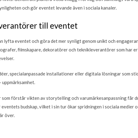
ynligheten och gör eventet levande även i sociala kanaler.
verantörer till eventet
kan lyfta eventet och göra det mer synligt genom unikt och engagera
grafer, filmskapare, dekoratörer och teknikleverantörer som har er
evelser.
éer, specialanpassade installationer eller digitala lösningar som st
 – uppmärksamhet.
r som förstår vikten av storytelling och varumärkesanpassning får 
ventets budskap, vilket i sin tur ökar spridningen i sociala medier 
är över.