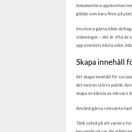
dokumentera upplevelsen meda
glädje som bara finns på plat
Involvera gärna både deltagar
stämningar – det är ofta de 
upp eventets bästa sidor, båd
Skapa innehåll f
Att skapa innehåll för socia
det med en större publik. Anv
skapa en känsla av närvaro ä
Använd gärna relevanta hash
Tänk också på att variera fo
beroende på var din målgrupp