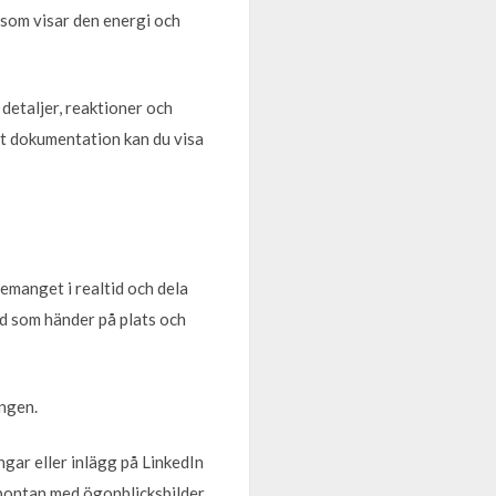
 som visar den energi och
 detaljer, reaktioner och
tt dokumentation kan du visa
emanget i realtid och dela
vad som händer på plats och
ngen.
gar eller inlägg på LinkedIn
spontan med ögonblicksbilder