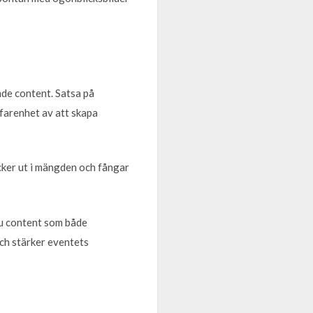
nde content. Satsa på
farenhet av att skapa
icker ut i mängden och fångar
du content som både
och stärker eventets