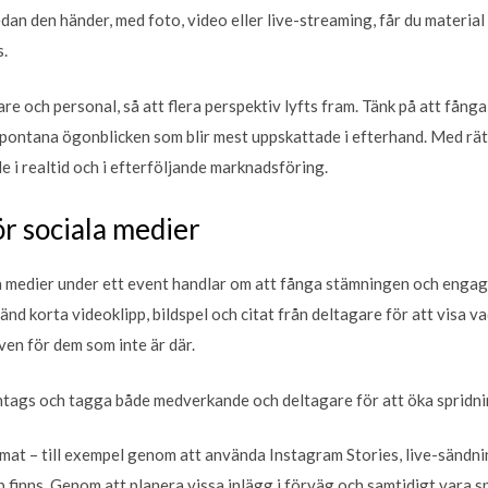
n den händer, med foto, video eller live-streaming, får du material
s.
e och personal, så att flera perspektiv lyfts fram. Tänk på att fånga
spontana ögonblicken som blir mest uppskattade i efterhand. Med rä
e i realtid och i efterföljande marknadsföring.
ör sociala medier
la medier under ett event handlar om att fånga stämningen och engag
änd korta videoklipp, bildspel och citat från deltagare för att visa 
ven för dem som inte är där.
tags och tagga både medverkande och deltagare för att öka spridni
rmat – till exempel genom att använda Instagram Stories, live-sändnin
 finns. Genom att planera vissa inlägg i förväg och samtidigt vara 