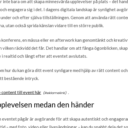
r inte bara om att skapa minnesvärda upplevelser på plats – det hand
h engagera sig i det. I dagens digitala landskap är synlighet avgör
, under och efter själva tillställningen. Genom att använda rätt conten
 utan också sprida känslan vidare till en större publik.
konferens, en mässa eller en afterwork kan genomtänkt och kreativt 
h vilken räckvidd det får. Det handlar om att fånga ögonblicken, s
 i realtid och långt efter att eventet avslutats.
nom hur du kan göra ditt event synligare med hjälp av rätt content och
tt bestående intryck.
content till event här
.
plevelsen medan den händer
 eventet pågår är avgörande för att skapa autentiskt och engager
tid – med foto, video eller livesändningar – kan du snabbt dela det 