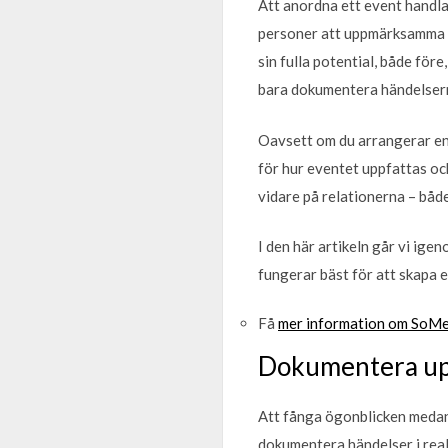
Att anordna ett event handla
personer att uppmärksamma oc
sin fulla potential, både före
bara dokumentera händelserna,
Oavsett om du arrangerar en 
för hur eventet uppfattas oc
vidare på relationerna – både
I den här artikeln går vi ige
fungerar bäst för att skapa e
Få
mer information om SoMe 
Dokumentera up
Att fånga ögonblicken medan
dokumentera händelser i real