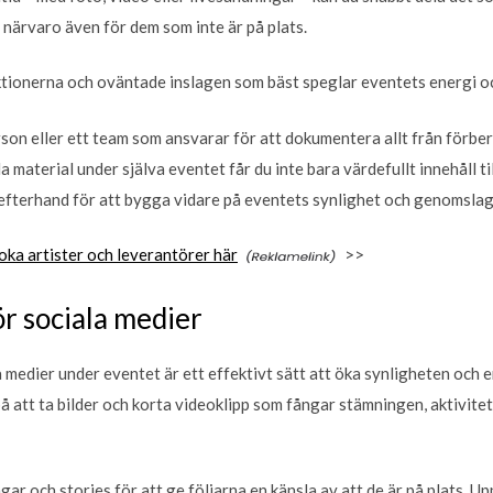
 närvaro även för dem som inte är på plats.
tionerna och oväntade inslagen som bäst speglar eventets energi oc
erson eller ett team som ansvarar för att dokumentera allt från förber
material under själva eventet får du inte bara värdefullt innehåll til
efterhand för att bygga vidare på eventets synlighet och genomslag
oka artister och leverantörer här
>>
ör sociala medier
la medier under eventet är ett effektivt sätt att öka synligheten oc
på att ta bilder och korta videoklipp som fångar stämningen, aktivite
ar och stories för att ge följarna en känsla av att de är på plats. 