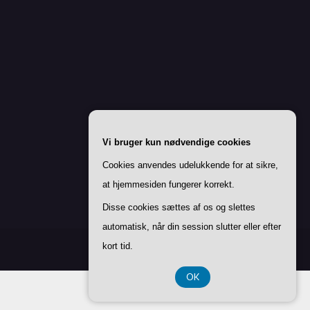
Vi bruger kun nødvendige cookies
Cookies anvendes udelukkende for at sikre,
at hjemmesiden fungerer korrekt.
Disse cookies sættes af os og slettes
automatisk, når din session slutter eller efter
kort tid.
OK