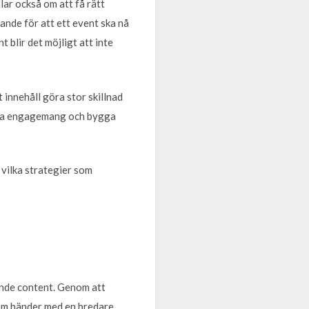
lar också om att få rätt
ande för att ett event ska nå
t blir det möjligt att inte
innehåll göra stor skillnad
kapa engagemang och bygga
 vilka strategier som
ande content. Genom att
som händer med en bredare