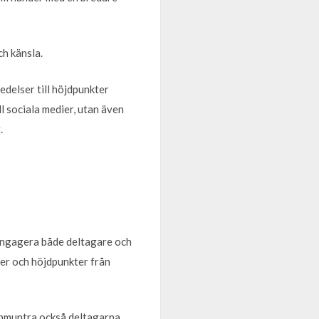
h känsla.
edelser till höjdpunkter
l sociala medier, utan även
.
h engagera både deltagare och
ter och höjdpunkter från
Uppmuntra också deltagarna