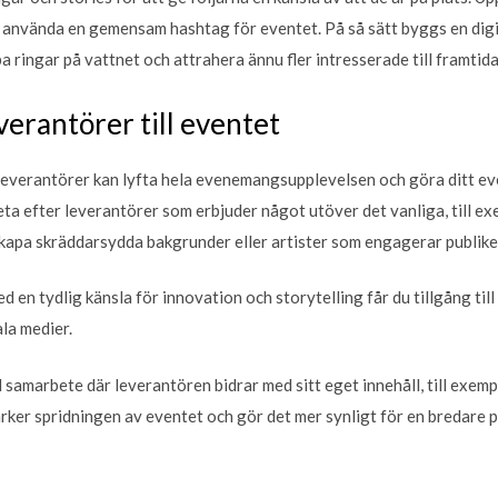
h använda en gemensam hashtag för eventet. På så sätt byggs en dig
 ringar på vattnet och attrahera ännu fler intresserade till framtida 
verantörer till eventet
leverantörer kan lyfta hela evenemangsupplevelsen och göra ditt ev
 Leta efter leverantörer som erbjuder något utöver det vanliga, till e
kapa skräddarsydda bakgrunder eller artister som engagerar publiken
d en tydlig känsla för innovation och storytelling får du tillgång till
la medier.
 samarbete där leverantören bidrar med sitt eget innehåll, till exempe
ärker spridningen av eventet och gör det mer synligt för en bredare p