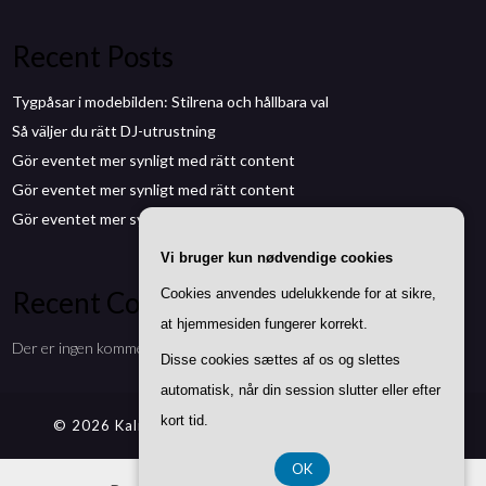
Recent Posts
Tygpåsar i modebilden: Stilrena och hållbara val
Så väljer du rätt DJ-utrustning
Gör eventet mer synligt med rätt content
Gör eventet mer synligt med rätt content
Gör eventet mer synligt med rätt content
Vi bruger kun nødvendige cookies
Recent Comments
Cookies anvendes udelukkende for at sikre,
at hjemmesiden fungerer korrekt.
Der er ingen kommentarer at vise.
Disse cookies sættes af os og slettes
automatisk, når din session slutter eller efter
kort tid.
© 2026 Kalmarmedia.se
| Theme by
SuperbThemes
OK