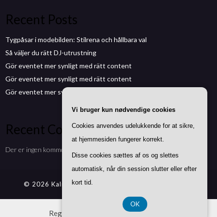
Recent Posts
Tygpåsar i modebilden: Stilrena och hållbara val
Så väljer du rätt DJ-utrustning
Gör eventet mer synligt med rätt content
Gör eventet mer synligt med rätt content
Gör eventet mer synligt med rätt content
Vi bruger kun nødvendige cookies
Recent Comments
Cookies anvendes udelukkende for at sikre,
at hjemmesiden fungerer korrekt.
Der er ingen kommentarer at vise.
Disse cookies sættes af os og slettes
automatisk, når din session slutter eller efter
kort tid.
© 2026 Kalmarmedia.se
| Theme by
SuperbThemes
OK
Registreringsnummer DK-37407739