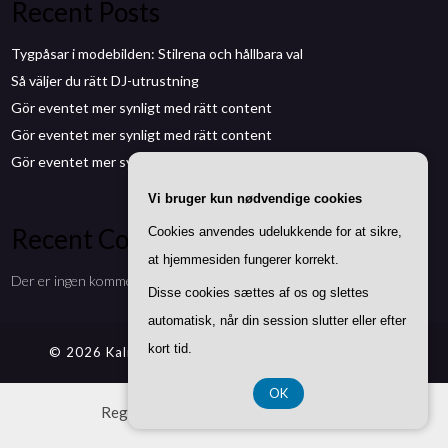
Recent Posts
Tygpåsar i modebilden: Stilrena och hållbara val
Så väljer du rätt DJ-utrustning
Gör eventet mer synligt med rätt content
Gör eventet mer synligt med rätt content
Gör eventet mer synligt med rätt content
Vi bruger kun nødvendige cookies
Recent Comments
Cookies anvendes udelukkende for at sikre,
at hjemmesiden fungerer korrekt.
Der er ingen kommentarer at vise.
Disse cookies sættes af os og slettes
automatisk, når din session slutter eller efter
kort tid.
© 2026 Kalmarmedia.se
| Theme by
SuperbThemes
OK
Registreringsnummer DK-37407739