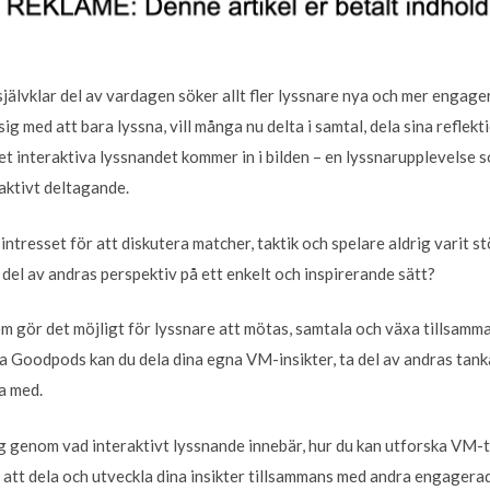
 självklar del av vardagen söker allt fler lyssnare nya och mer engage
a sig med att bara lyssna, vill många nu delta i samtal, dela sina refle
det interaktiva lyssnandet kommer in i bilden – en lyssnarupplevelse
 aktivt deltagande.
ntresset för att diskutera matcher, taktik och spelare aldrig varit s
 del av andras perspektiv på ett enkelt och inspirerande sätt?
m gör det möjligt för lyssnare att mötas, samtala och växa tillsa
 Goodpods kan du dela dina egna VM-insikter, ta del av andras tanka
a med.
dig genom vad interaktivt lyssnande innebär, hur du kan utforska VM-
tt dela och utveckla dina insikter tillsammans med andra engagerad