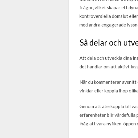
frågor, vilket skapar ett dy
kontroversiella domslut elle
med andra engagerade lyssn
Så delar och utv
Att dela och utveckla dina i
det handlar om att aktivt ly
När du kommenterar avsnitt el
vinklar eller koppla ihop olika
Genom att återkoppla till vad
erfarenheter blir värdefulla p
ihåg att vara nyfiken, öppen 