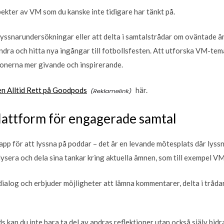
pekter av VM som du kanske inte tidigare har tänkt på.
 lyssnarundersökningar eller att delta i samtalstrådar om oväntade ä
ndra och hitta nya ingångar till fotbollsfesten. Att utforska VM-tem
ionerna mer givande och inspirerande.
n Alltid Rett på Goodpods
här.
lattform för engagerade samtal
pp för att lyssna på poddar – det är en levande mötesplats där lyss
lysera och dela sina tankar kring aktuella ämnen, som till exempel VM
ialog och erbjuder möjligheter att lämna kommentarer, delta i trådar
an du inte bara ta del av andras reflektioner utan också själv bid