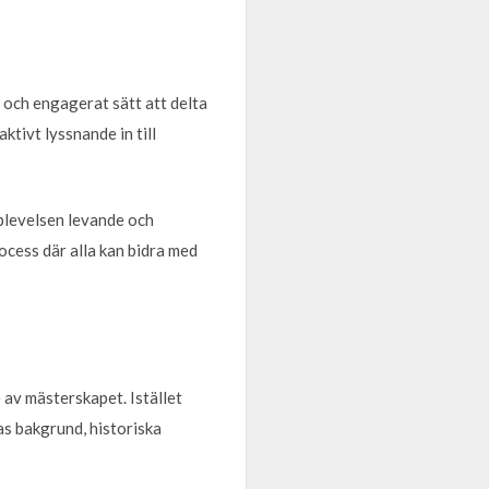
t och engagerat sätt att delta
ktivt lyssnande in till
pplevelsen levande och
rocess där alla kan bidra med
av mästerskapet. Istället
as bakgrund, historiska