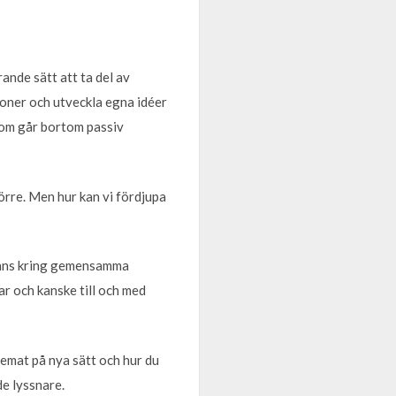
rande sätt att ta del av
ktioner och utveckla egna idéer
 som går bortom passiv
törre. Men hur kan vi fördjupa
mmans kring gemensamma
r och kanske till och med
temat på nya sätt och hur du
e lyssnare.