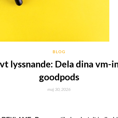
BLOG
ivt lyssnande: Dela dina vm-in
goodpods
maj 30, 2026