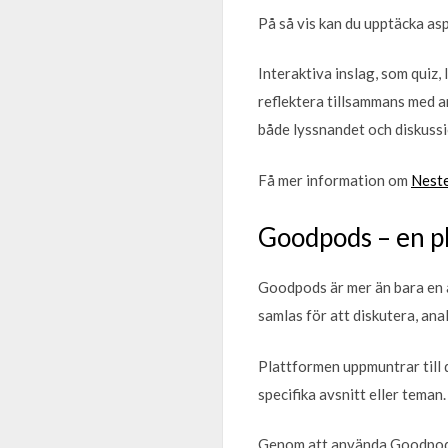
På så vis kan du upptäcka as
Interaktiva inslag, som quiz,
reflektera tillsammans med a
både lyssnandet och diskuss
Få mer information om
Neste
Goodpods – en p
Goodpods är mer än bara en a
samlas för att diskutera, ana
Plattformen uppmuntrar till d
specifika avsnitt eller teman.
Genom att använda Goodpods k