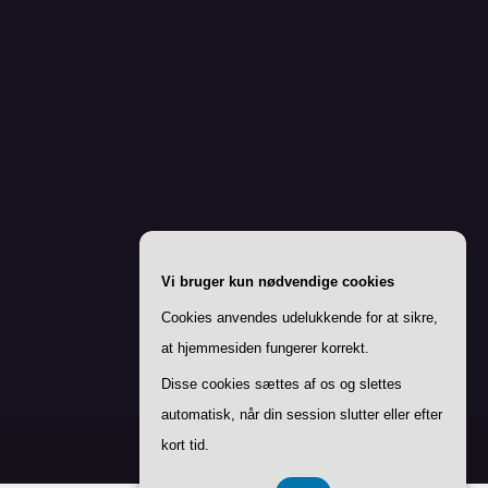
Vi bruger kun nødvendige cookies
Cookies anvendes udelukkende for at sikre,
at hjemmesiden fungerer korrekt.
Disse cookies sættes af os og slettes
automatisk, når din session slutter eller efter
kort tid.