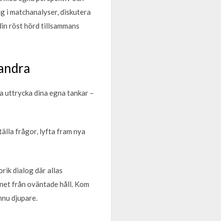
g i matchanalyser, diskutera
in röst hörd tillsammans
 andra
a uttrycka dina egna tankar –
älla frågor, lyfta fram nya
rik dialog där allas
ämnet från oväntade håll. Kom
nnu djupare.