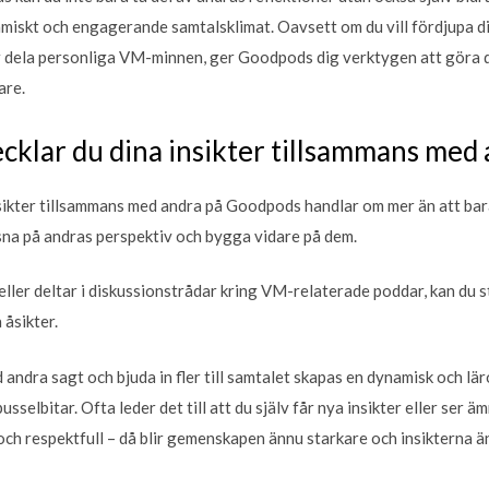
namiskt och engagerande samtalsklimat. Oavsett om du vill fördjupa di
r dela personliga VM-minnen, ger Goodpods dig verktygen att göra d
are.
ecklar du dina insikter tillsammans med
nsikter tillsammans med andra på Goodpods handlar om mer än att bar
ssna på andras perspektiv och bygga vidare på dem.
ler deltar i diskussionstrådar kring VM-relaterade poddar, kan du st
 åsikter.
 andra sagt och bjuda in fler till samtalet skapas en dynamisk och läro
usselbitar. Ofta leder det till att du själv får nya insikter eller ser 
och respektfull – då blir gemenskapen ännu starkare och insikterna ä